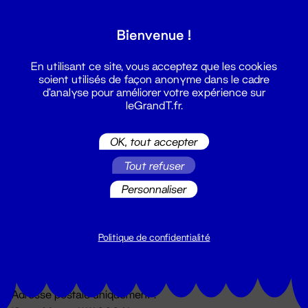
Grand T :
Bienvenue !
S'inscrire
En utilisant ce site, vous acceptez que les cookies
soient utilisés de façon anonyme dans le cadre
d'analyse pour améliorer votre expérience sur
leGrandT.fr.
OK, tout accepter
Tout refuser
Personnaliser
Billetterie
02 51 88 25 25
billetterie@leGrandT.fr
Politique de confidentialité
Du lundi au vendredi 14h → 18h
🚨 Accueil physique impossible jusqu'à l'ouverture
Adresse postale uniquement :