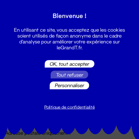
Grand T :
Bienvenue !
S'inscrire
En utilisant ce site, vous acceptez que les cookies
soient utilisés de façon anonyme dans le cadre
d'analyse pour améliorer votre expérience sur
leGrandT.fr.
OK, tout accepter
Tout refuser
Personnaliser
Billetterie
02 51 88 25 25
billetterie@leGrandT.fr
Politique de confidentialité
Du lundi au vendredi 14h → 18h
🚨 Accueil physique impossible jusqu'à l'ouverture
Adresse postale uniquement :