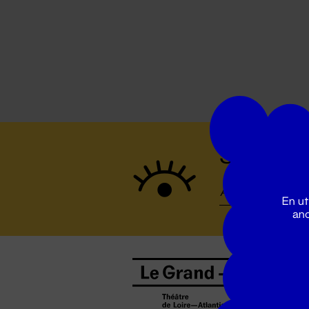
Suivez to
En ut
ano
B
0
b