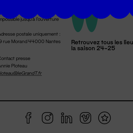
u lundi au vendredi 14h → 18h
 Accueil physique
mpossible jusqu'à l'ouverture
dresse postale uniquement :
19 rue Morand 44000 Nantes
Retrouvez tous les lie
la saison 24-25
ontact presse
nnie Ploteau
loteau@leGrandT.fr