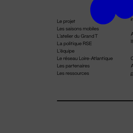
D

i
Le projet
Les saisons mobiles
A
L'atelier du Grand T
La politique RSE
L'équipe
Le réseau Loire-Atlantique
C
Les partenaires
A
Les ressources
p