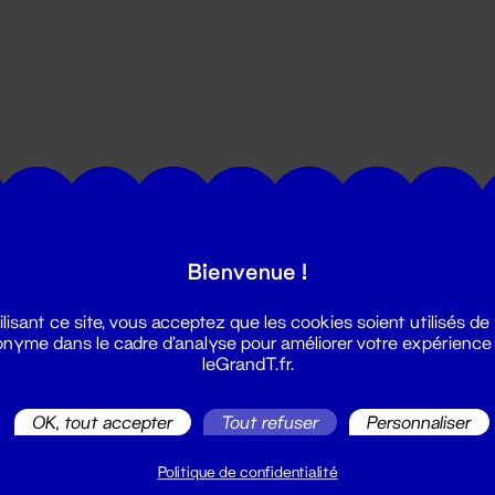
utes les actualités du Grand T :
Bienvenue !
ilisant ce site, vous acceptez que les cookies soient utilisés de
nyme dans le cadre d'analyse pour améliorer votre expérience
leGrandT.fr.
OK, tout accepter
Tout refuser
Personnaliser
illetterie
2 51 88 25 25
Politique de confidentialité
illetterie@leGrandT.fr