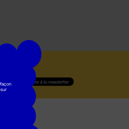
S'inscrire
à la newsletter
 façon
 sur