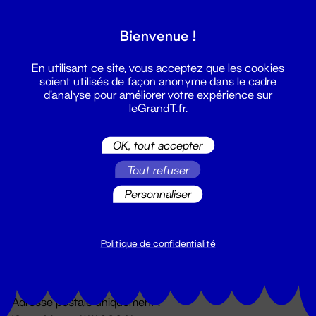
Grand T :
Bienvenue !
S'inscrire
En utilisant ce site, vous acceptez que les cookies
soient utilisés de façon anonyme dans le cadre
d'analyse pour améliorer votre expérience sur
leGrandT.fr.
OK, tout accepter
Tout refuser
Personnaliser
Billetterie
02 51 88 25 25
billetterie@leGrandT.fr
Politique de confidentialité
Du lundi au vendredi 14h → 18h
🚨 Accueil physique impossible jusqu'à l'ouverture
Adresse postale uniquement :