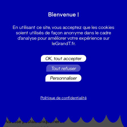
Grand T :
Bienvenue !
S'inscrire
En utilisant ce site, vous acceptez que les cookies
soient utilisés de façon anonyme dans le cadre
d'analyse pour améliorer votre expérience sur
leGrandT.fr.
OK, tout accepter
Tout refuser
Personnaliser
Billetterie
02 51 88 25 25
billetterie@leGrandT.fr
Politique de confidentialité
Du lundi au vendredi 14h → 18h
🚨 Accueil physique impossible jusqu'à l'ouverture
Adresse postale uniquement :