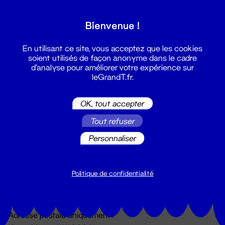
Grand T :
Bienvenue !
S'inscrire
En utilisant ce site, vous acceptez que les cookies
soient utilisés de façon anonyme dans le cadre
d'analyse pour améliorer votre expérience sur
leGrandT.fr.
OK, tout accepter
Tout refuser
Personnaliser
Billetterie
02 51 88 25 25
billetterie@leGrandT.fr
Politique de confidentialité
Du lundi au vendredi 14h → 18h
🚨 Accueil physique impossible jusqu'à l'ouverture
Adresse postale uniquement :