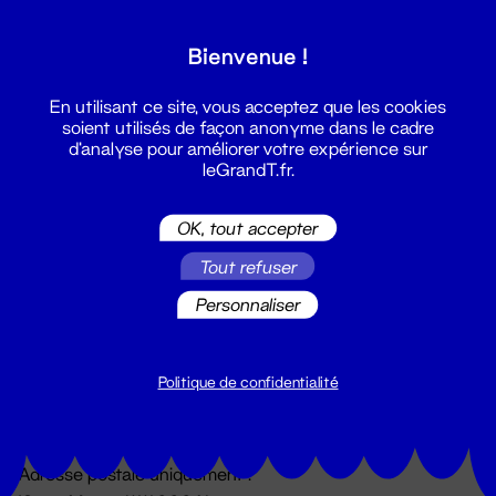
Grand T :
Bienvenue !
S'inscrire
En utilisant ce site, vous acceptez que les cookies
soient utilisés de façon anonyme dans le cadre
d'analyse pour améliorer votre expérience sur
leGrandT.fr.
OK, tout accepter
Tout refuser
Personnaliser
Billetterie
02 51 88 25 25
billetterie@leGrandT.fr
Politique de confidentialité
Du lundi au vendredi 14h → 18h
🚨 Accueil physique impossible jusqu'à l'ouverture
Adresse postale uniquement :