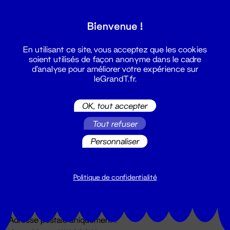
Grand T :
Bienvenue !
S'inscrire
En utilisant ce site, vous acceptez que les cookies
soient utilisés de façon anonyme dans le cadre
d'analyse pour améliorer votre expérience sur
leGrandT.fr.
OK, tout accepter
Tout refuser
Personnaliser
Billetterie
02 51 88 25 25
billetterie@leGrandT.fr
Politique de confidentialité
Du lundi au vendredi 14h → 18h
🚨 Accueil physique impossible jusqu'à l'ouverture
Adresse postale uniquement :