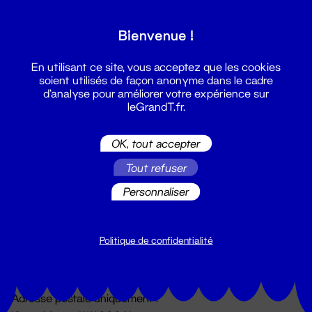
Grand T :
Bienvenue !
S'inscrire
En utilisant ce site, vous acceptez que les cookies
soient utilisés de façon anonyme dans le cadre
d'analyse pour améliorer votre expérience sur
leGrandT.fr.
OK, tout accepter
Tout refuser
Personnaliser
Billetterie
02 51 88 25 25
billetterie@leGrandT.fr
Politique de confidentialité
Du lundi au vendredi 14h → 18h
🚨 Accueil physique impossible jusqu'à l'ouverture
Adresse postale uniquement :