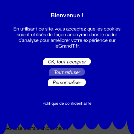
Grand T :
Bienvenue !
S'inscrire
En utilisant ce site, vous acceptez que les cookies
soient utilisés de façon anonyme dans le cadre
d'analyse pour améliorer votre expérience sur
leGrandT.fr.
OK, tout accepter
Tout refuser
Personnaliser
Billetterie
02 51 88 25 25
billetterie@leGrandT.fr
Politique de confidentialité
Du lundi au vendredi 14h → 18h
🚨 Accueil physique impossible jusqu'à l'ouverture
Adresse postale uniquement :