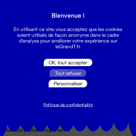
Grand T :
Bienvenue !
S'inscrire
En utilisant ce site, vous acceptez que les cookies
soient utilisés de façon anonyme dans le cadre
d'analyse pour améliorer votre expérience sur
leGrandT.fr.
OK, tout accepter
Tout refuser
Personnaliser
Billetterie
02 51 88 25 25
billetterie@leGrandT.fr
Politique de confidentialité
Du lundi au vendredi 14h → 18h
🚨 Accueil physique impossible jusqu'à l'ouverture
Adresse postale uniquement :