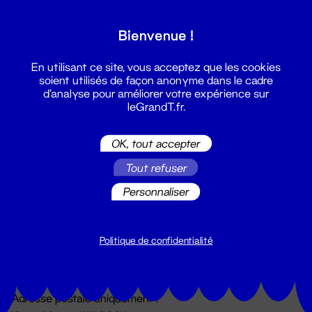
Grand T :
Bienvenue !
S'inscrire
En utilisant ce site, vous acceptez que les cookies
soient utilisés de façon anonyme dans le cadre
d'analyse pour améliorer votre expérience sur
leGrandT.fr.
OK, tout accepter
Tout refuser
Personnaliser
Billetterie
02 51 88 25 25
billetterie@leGrandT.fr
Politique de confidentialité
Du lundi au vendredi 14h → 18h
🚨 Accueil physique impossible jusqu'à l'ouverture
Adresse postale uniquement :