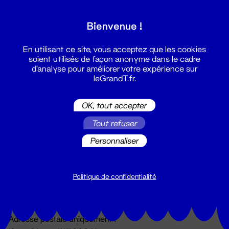
Grand T :
Bienvenue !
S'inscrire
En utilisant ce site, vous acceptez que les cookies
soient utilisés de façon anonyme dans le cadre
d'analyse pour améliorer votre expérience sur
leGrandT.fr.
OK, tout accepter
Tout refuser
Personnaliser
Billetterie
02 51 88 25 25
billetterie@leGrandT.fr
Politique de confidentialité
Du lundi au vendredi 14h → 18h
🚨 Accueil physique impossible jusqu'à l'ouverture
Adresse postale uniquement :