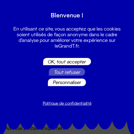
Grand T :
Bienvenue !
S'inscrire
En utilisant ce site, vous acceptez que les cookies
soient utilisés de façon anonyme dans le cadre
d'analyse pour améliorer votre expérience sur
leGrandT.fr.
OK, tout accepter
Tout refuser
Personnaliser
Billetterie
02 51 88 25 25
billetterie@leGrandT.fr
Politique de confidentialité
Du lundi au vendredi 14h → 18h
🚨 Accueil physique impossible jusqu'à l'ouverture
Adresse postale uniquement :