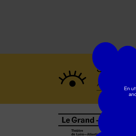
Suivez to
En ut
ano
B
0
b