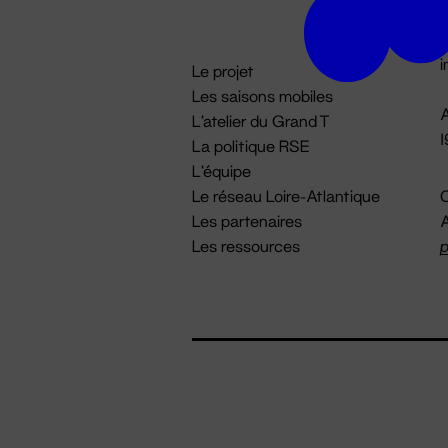
D

i
Le projet
Les saisons mobiles
A
L'atelier du Grand T
La politique RSE
L'équipe
Le réseau Loire-Atlantique
C
Les partenaires
A
Les ressources
p