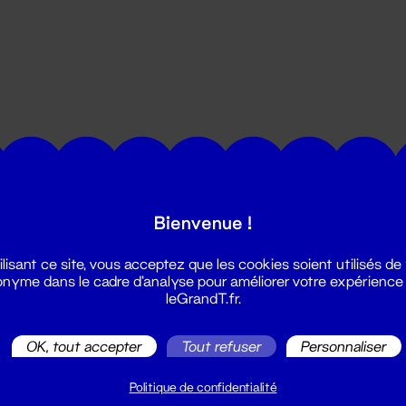
utes les actualités du Grand T :
Bienvenue !
ilisant ce site, vous acceptez que les cookies soient utilisés de
nyme dans le cadre d'analyse pour améliorer votre expérience
leGrandT.fr.
OK, tout accepter
Tout refuser
Personnaliser
illetterie
2 51 88 25 25
Politique de confidentialité
illetterie@leGrandT.fr