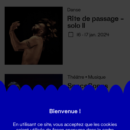
Danse
Rite de passage -
solo II
16 - 17 jan. 2024
Théâtre
•
Musique
SpaceSongs
10 - 12 oct. 2023
Bienvenue !
En utilisant ce site, vous acceptez que les cookies
soient utilisés de façon anonyme dans le cadre