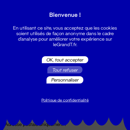
Grand T :
Bienvenue !
S'inscrire
En utilisant ce site, vous acceptez que les cookies
soient utilisés de façon anonyme dans le cadre
d'analyse pour améliorer votre expérience sur
leGrandT.fr.
OK, tout accepter
Tout refuser
Personnaliser
Billetterie
02 51 88 25 25
billetterie@leGrandT.fr
Politique de confidentialité
Du lundi au vendredi 14h → 18h
🚨 Accueil physique impossible jusqu'à l'ouverture
Adresse postale uniquement :