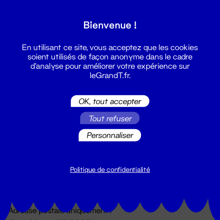
Grand T :
Bienvenue !
S'inscrire
En utilisant ce site, vous acceptez que les cookies
soient utilisés de façon anonyme dans le cadre
d'analyse pour améliorer votre expérience sur
leGrandT.fr.
OK, tout accepter
Tout refuser
Personnaliser
Billetterie
02 51 88 25 25
billetterie@leGrandT.fr
Politique de confidentialité
Du lundi au vendredi 14h → 18h
🚨 Accueil physique impossible jusqu'à l'ouverture
Adresse postale uniquement :