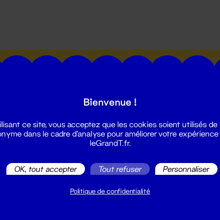
utes les actualités du Grand T :
Bienvenue !
ilisant ce site, vous acceptez que les cookies soient utilisés de
nyme dans le cadre d'analyse pour améliorer votre expérience
leGrandT.fr.
illetterie
2 51 88 25 25
OK, tout accepter
Tout refuser
Personnaliser
illetterie@leGrandT.fr
u lundi au vendredi 14h → 18h
Politique de confidentialité
 Accueil physique
mpossible jusqu'à l'ouverture