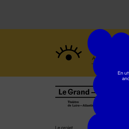
Suivez to
En ut
ano
B
0
b
D

i
Le projet