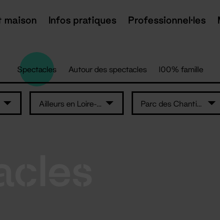
t maison
Infos pratiques
Professionnel·les
Spectacles
Autour des spectacles
100% famille
Ailleurs en Loire-Atlantique
Parc des Chantiers — Île de Nantes
acles