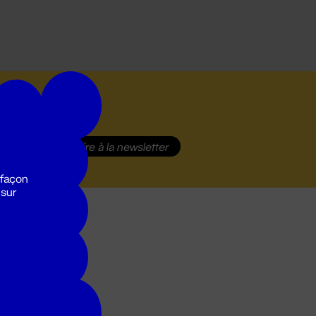
S'inscrire
à la newsletter
 façon
 sur