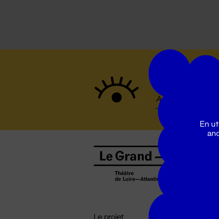
Suivez to
En ut
ano
B
0
b
D

i
Le projet