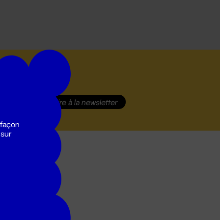
S'inscrire
à la newsletter
 façon
 sur