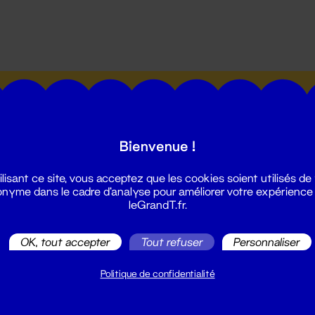
utes les actualités du Grand T :
Bienvenue !
ilisant ce site, vous acceptez que les cookies soient utilisés de
nyme dans le cadre d'analyse pour améliorer votre expérience
leGrandT.fr.
illetterie
2 51 88 25 25
OK, tout accepter
Tout refuser
Personnaliser
illetterie@leGrandT.fr
u lundi au vendredi 14h → 18h
Politique de confidentialité
 Accueil physique
mpossible jusqu'à l'ouverture