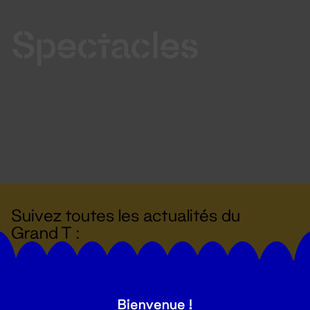
Spectacles
Suivez toutes les actualités du
Grand T :
S'inscrire
Bienvenue !