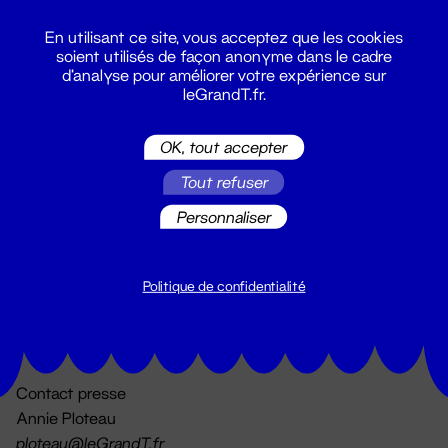
En utilisant ce site, vous acceptez que les cookies
soient utilisés de façon anonyme dans le cadre
d'analyse pour améliorer votre expérience sur
leGrandT.fr.
OK, tout accepter
Billetterie
Tout refuser
02 51 88 25 25
billetterie@leGrandT.fr
Personnaliser
Du lundi au vendredi 14h → 18h
🚨 Accueil physique impossible jusqu'à l'ouverture
Politique de confidentialité
Adresse postale uniquement :
19 rue Morand 44000 Nantes
Contact presse
Annie Ploteau
ploteau@leGrandT.fr