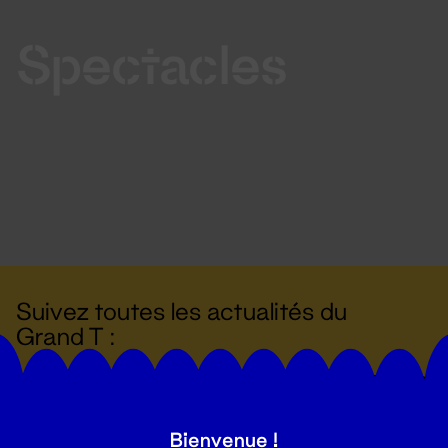
Spectacles
Suivez toutes les actualités du
Grand T :
S'inscrire
Bienvenue !