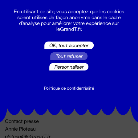
En utilisant ce site, vous acceptez que les cookies
soient utilisés de façon anonyme dans le cadre
d'analyse pour améliorer votre expérience sur
leGrandT.fr.
OK, tout accepter
Billetterie
Tout refuser
02 51 88 25 25
billetterie@leGrandT.fr
Personnaliser
Du lundi au vendredi 14h → 18h
🚨 Accueil physique impossible jusqu'à l'ouverture
Politique de confidentialité
Adresse postale uniquement :
19 rue Morand 44000 Nantes
Contact presse
Annie Ploteau
ploteau@leGrandT.fr