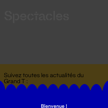
Spectacles
Suivez toutes les actualités du
Grand T :
S'inscrire
Bienvenue !