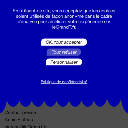
En utilisant ce site, vous acceptez que les cookies
soient utilisés de façon anonyme dans le cadre
d'analyse pour améliorer votre expérience sur
leGrandT.fr.
OK, tout accepter
Billetterie
Tout refuser
02 51 88 25 25
billetterie@leGrandT.fr
Personnaliser
Du lundi au vendredi 14h → 18h
🚨 Accueil physique impossible jusqu'à l'ouverture
Politique de confidentialité
Adresse postale uniquement :
19 rue Morand 44000 Nantes
Contact presse
Annie Ploteau
ploteau@leGrandT.fr