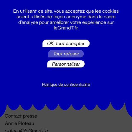
En utilisant ce site, vous acceptez que les cookies
soient utilisés de façon anonyme dans le cadre
d'analyse pour améliorer votre expérience sur
leGrandT.fr.
OK, tout accepter
Billetterie
Tout refuser
02 51 88 25 25
billetterie@leGrandT.fr
Personnaliser
Du lundi au vendredi 14h → 18h
🚨 Accueil physique impossible jusqu'à l'ouverture
Politique de confidentialité
Adresse postale uniquement :
19 rue Morand 44000 Nantes
Contact presse
Annie Ploteau
ploteau@leGrandT.fr