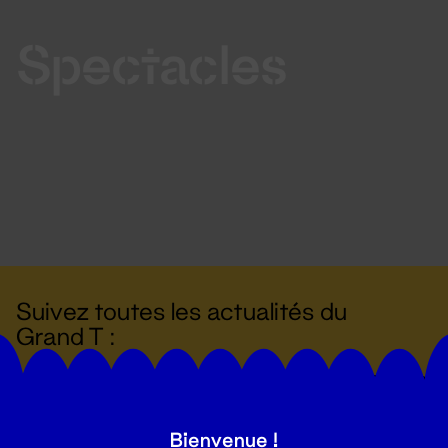
Spectacles
Suivez toutes les actualités du
Grand T :
S'inscrire
Bienvenue !