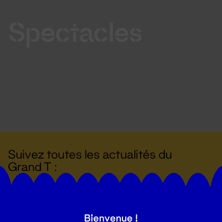
Spectacles
Suivez toutes les actualités du
Grand T :
S'inscrire
Bienvenue !