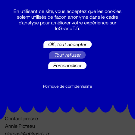
En utilisant ce site, vous acceptez que les cookies
soient utilisés de façon anonyme dans le cadre
d'analyse pour améliorer votre expérience sur
leGrandT.fr.
OK, tout accepter
Billetterie
Tout refuser
02 51 88 25 25
billetterie@leGrandT.fr
Personnaliser
Du lundi au vendredi 14h → 18h
🚨 Accueil physique impossible jusqu'à l'ouverture
Politique de confidentialité
Adresse postale uniquement :
19 rue Morand 44000 Nantes
Contact presse
Annie Ploteau
ploteau@leGrandT.fr