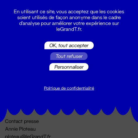
En utilisant ce site, vous acceptez que les cookies
soient utilisés de façon anonyme dans le cadre
d'analyse pour améliorer votre expérience sur
leGrandT.fr.
OK, tout accepter
Billetterie
Tout refuser
02 51 88 25 25
billetterie@leGrandT.fr
Personnaliser
Du lundi au vendredi 14h → 18h
🚨 Accueil physique impossible jusqu'à l'ouverture
Politique de confidentialité
Adresse postale uniquement :
19 rue Morand 44000 Nantes
Contact presse
Annie Ploteau
ploteau@leGrandT.fr