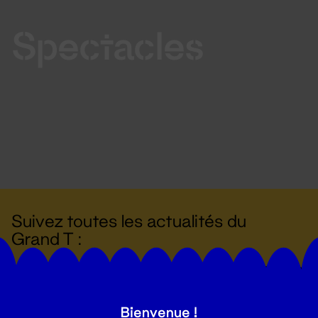
Spectacles
Suivez toutes les actualités du
Grand T :
S'inscrire
Bienvenue !