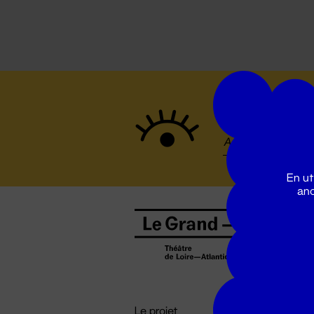
Suivez to
En ut
ano
B
0
b
D

i
Le projet