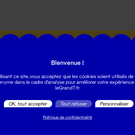
utes les actualités du Grand T :
Bienvenue !
ilisant ce site, vous acceptez que les cookies soient utilisés de
nyme dans le cadre d'analyse pour améliorer votre expérience
leGrandT.fr.
illetterie
2 51 88 25 25
OK, tout accepter
Tout refuser
Personnaliser
illetterie@leGrandT.fr
u lundi au vendredi 14h → 18h
Politique de confidentialité
 Accueil physique
mpossible jusqu'à l'ouverture