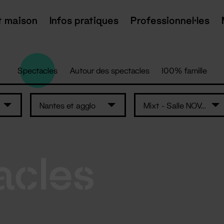
t maison
Infos pratiques
Professionnel·les
Spectacles
Autour des spectacles
100% famille
Nantes et agglo
Mixt - Salle NOVA 330 NN
acles