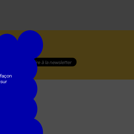
S'inscrire
à la newsletter
 façon
 sur