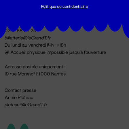
Politique de confidentialité
Billetterie
02 51 88 25 25
billetterie@leGrandT.fr
Du lundi au vendredi 14h → 18h
🚨 Accueil physique impossible jusqu'à l'ouverture
Adresse postale uniquement :
19 rue Morand 44000 Nantes
Contact presse
Annie Ploteau
ploteau@leGrandT.fr