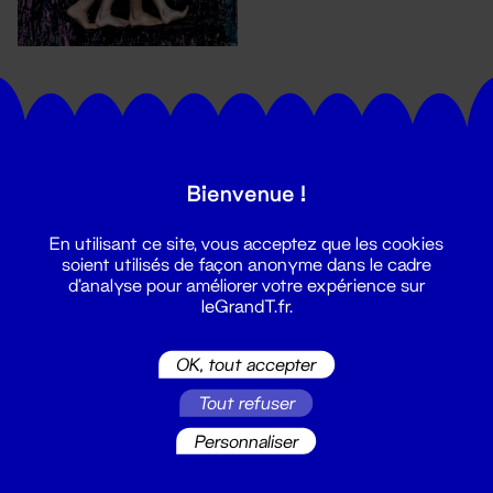
Bienvenue !
En utilisant ce site, vous acceptez que les cookies
Suivez toutes les actualités du
soient utilisés de façon anonyme dans le cadre
Grand T :
d'analyse pour améliorer votre expérience sur
leGrandT.fr.
S'inscrire
OK, tout accepter
Tout refuser
Personnaliser