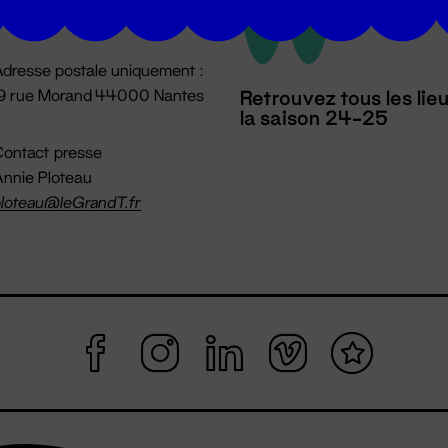
mpossible jusqu'à l'ouverture
dresse postale uniquement :
19 rue Morand 44000 Nantes
Retrouvez tous les lie
la saison 24-25
ontact presse
nnie Ploteau
loteau@leGrandT.fr