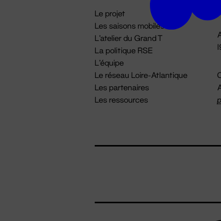
i
Le projet
Les saisons mobiles
A
L'atelier du Grand T
La politique RSE
L'équipe
Le réseau Loire-Atlantique
C
Les partenaires
A
Les ressources
p