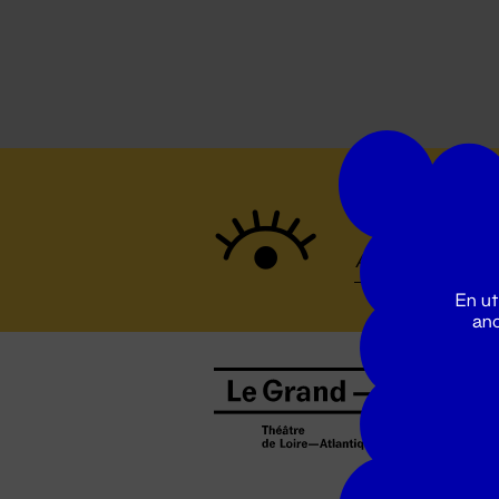
Suivez to
En ut
ano
B
0
b
D
