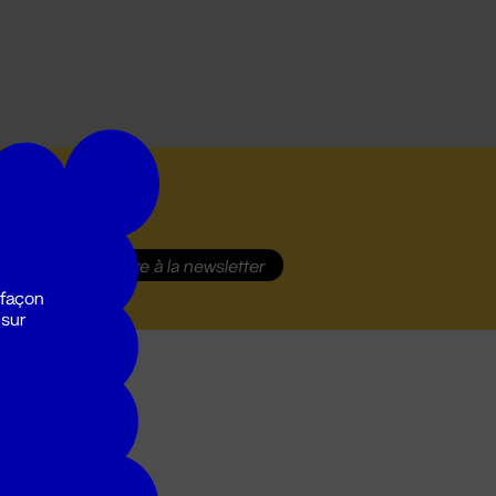
S'inscrire
à la newsletter
 façon
 sur