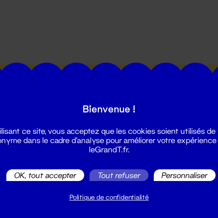
utes les actualités du Grand T :
Bienvenue !
ilisant ce site, vous acceptez que les cookies soient utilisés de
nyme dans le cadre d'analyse pour améliorer votre expérience
leGrandT.fr.
illetterie
OK, tout accepter
Tout refuser
Personnaliser
2 51 88 25 25
illetterie@leGrandT.fr
Politique de confidentialité
u lundi au vendredi 14h → 18h
 Accueil physique