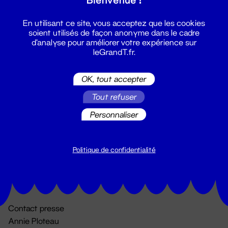
En utilisant ce site, vous acceptez que les cookies
soient utilisés de façon anonyme dans le cadre
d'analyse pour améliorer votre expérience sur
leGrandT.fr.
OK, tout accepter
Billetterie
Tout refuser
02 51 88 25 25
Personnaliser
billetterie@leGrandT.fr
Du lundi au vendredi 14h → 18h
🚨 Accueil physique impossible jusqu'à l'ouverture
Politique de confidentialité
Adresse postale uniquement :
19 rue Morand 44000 Nantes
Contact presse
Annie Ploteau