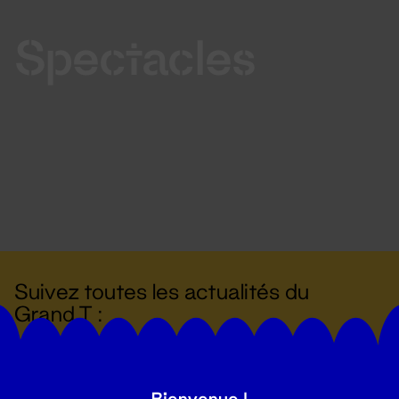
Spectacles
Suivez toutes les actualités du
Grand T :
S'inscrire
Bienvenue !