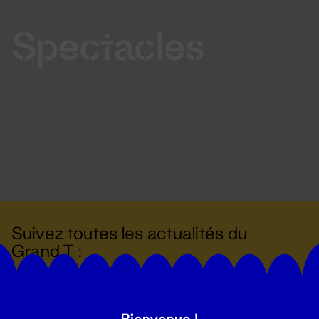
Spectacles
Suivez toutes les actualités du
Grand T :
S'inscrire
Bienvenue !