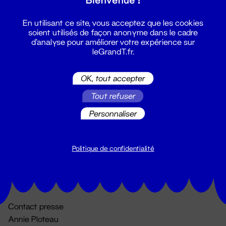
En utilisant ce site, vous acceptez que les cookies
soient utilisés de façon anonyme dans le cadre
d'analyse pour améliorer votre expérience sur
leGrandT.fr.
OK, tout accepter
Billetterie
Tout refuser
02 51 88 25 25
Personnaliser
billetterie@leGrandT.fr
Du lundi au vendredi 14h → 18h
🚨 Accueil physique impossible jusqu'à l'ouverture
Politique de confidentialité
Adresse postale uniquement :
19 rue Morand 44000 Nantes
Contact presse
Annie Ploteau