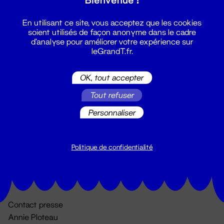
En utilisant ce site, vous acceptez que les cookies
soient utilisés de façon anonyme dans le cadre
d'analyse pour améliorer votre expérience sur
leGrandT.fr.
OK, tout accepter
Billetterie
Tout refuser
02 51 88 25 25
Personnaliser
billetterie@leGrandT.fr
Du lundi au vendredi 14h → 18h
🚨 Accueil physique impossible jusqu'à l'ouverture
Politique de confidentialité
Adresse postale uniquement :
19 rue Morand 44000 Nantes
Contact presse
Annie Ploteau