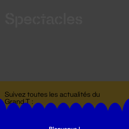
Spectacles
Suivez toutes les actualités du
Grand T :
S'inscrire
Bienvenue !