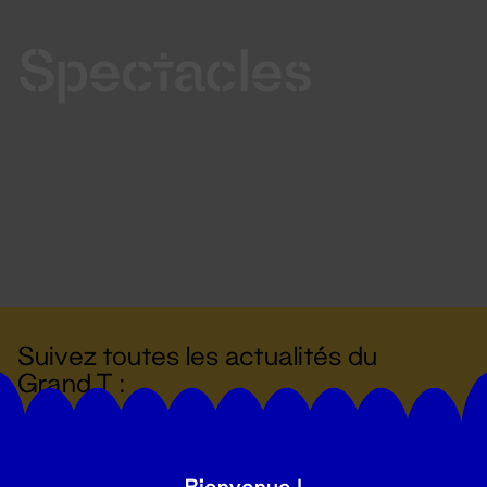
Spectacles
Suivez toutes les actualités du
Grand T :
S'inscrire
Bienvenue !