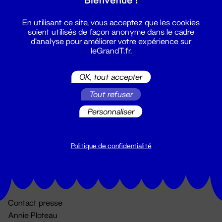
En utilisant ce site, vous acceptez que les cookies
soient utilisés de façon anonyme dans le cadre
d'analyse pour améliorer votre expérience sur
leGrandT.fr.
OK, tout accepter
Billetterie
Tout refuser
02 51 88 25 25
Personnaliser
billetterie@leGrandT.fr
Du lundi au vendredi 14h → 18h
🚨 Accueil physique impossible jusqu'à l'ouverture
Politique de confidentialité
Adresse postale uniquement :
19 rue Morand 44000 Nantes
Contact presse
Annie Ploteau