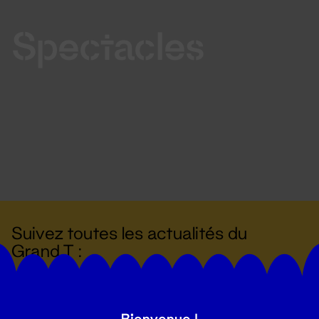
Spectacles
Suivez toutes les actualités du
Grand T :
S'inscrire
Bienvenue !