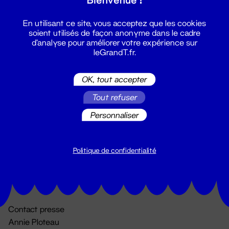
En utilisant ce site, vous acceptez que les cookies
soient utilisés de façon anonyme dans le cadre
d'analyse pour améliorer votre expérience sur
leGrandT.fr.
OK, tout accepter
Billetterie
Tout refuser
02 51 88 25 25
Personnaliser
billetterie@leGrandT.fr
Du lundi au vendredi 14h → 18h
🚨 Accueil physique impossible jusqu'à l'ouverture
Politique de confidentialité
Adresse postale uniquement :
19 rue Morand 44000 Nantes
Contact presse
Annie Ploteau