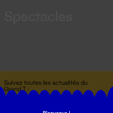
Spectacles
Suivez toutes les actualités du
Grand T :
S'inscrire
Bienvenue !