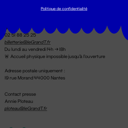
Politique de confidentialité
Billetterie
02 51 88 25 25
billetterie@leGrandT.fr
Du lundi au vendredi 14h → 18h
🚨 Accueil physique impossible jusqu'à l'ouverture
Adresse postale uniquement :
19 rue Morand 44000 Nantes
Contact presse
Annie Ploteau
ploteau@leGrandT.fr