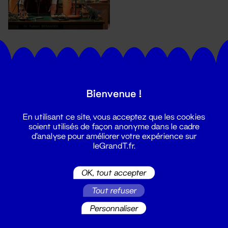
Bienvenue !
En utilisant ce site, vous acceptez que les cookies
Suivez toutes les actualités du
soient utilisés de façon anonyme dans le cadre
Grand T :
d'analyse pour améliorer votre expérience sur
leGrandT.fr.
S'inscrire
OK, tout accepter
Tout refuser
Personnaliser