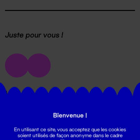
Juste pour vous !
Vélos
Allez à vos réunions ou partez en balade avec
un des 5 vélos mis à votre disposition au
Bienvenue !
"village" du 68 rue du général Buat. Un kit
(cadenas, casque, gilet) est également dispo
En utilisant ce site, vous acceptez que les cookies
soient utilisés de façon anonyme dans le cadre
auprès du pôle programmation et production.