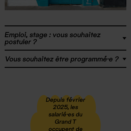
Emploi, stage : vous souhaitez
postuler ?
Vous souhaitez être programmé·e ?
Depuis février
2025, les
salarié·es du
Grand T
occupent de