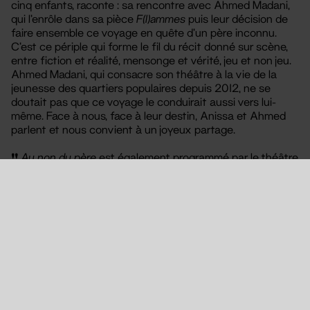
cinq enfants, raconte : sa rencontre avec Ahmed Madani,
qui l’enrôle dans sa pièce
F(l)ammes
puis leur décision de
faire ensemble ce voyage en quête d’un père inconnu.
C’est ce périple qui forme le fil du récit donné sur scène,
entre fiction et réalité, mensonge et vérité, jeu et non jeu.
Ahmed Madani, qui consacre son théâtre à la vie de la
jeunesse des quartiers populaires depuis 2012, ne se
doutait pas que ce voyage le conduirait aussi vers lui-
même. Face à nous, face à leur destin, Anissa et Ahmed
parlent et nous convient à un joyeux partage.
❗❗
Au non du père
est également programmé par le théâtre
de la Fleuriaye au Lycée Honoré d'Estienne d'Orves
(Carquefou) du mardi 17 au samedi 21 octobre. Il reste de la
place le samedi 21 octobre à 20h45.
+ d'infos