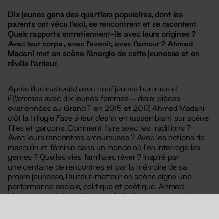
Dix jeunes gens des quartiers populaires, dont les
parents ont vécu l’exil, se rencontrent et se racontent.
Quels rapports entretiennent-ils avec leurs origines ?
Avec leur corps , avec l’avenir, avec l’amour ? Ahmed
Madani met en scène l’énergie de cette jeunesse et en
révèle l’ardeur.
Après
Illumination(s)
avec neuf jeunes hommes et
F(l)ammes
avec dix jeunes femmes — deux pièces
ovationnées au Grand T en 2015 et 2017, Ahmed Madani
clôt la trilogie
Face à leur destin
en rassemblant sur scène
filles et garçons. Comment faire avec les traditions ?
Avec leurs rencontres amoureuses ? Avec les notions de
masculin et féminin dans un monde où l’on interroge les
genres ? Quelles vies familiales rêver ? Inspiré par
une centaine de rencontres et par la mémoire de sa
propre jeunesse, l’auteur-metteur en scène signe une
performance sociale, politique et poétique. Ahmed
Madani, en collaboration avec Salia Sanou pour la danse
et Nicolas Clauss pour la vidéo, fait entendre les voix de la
jeunesse française, ses doutes et ses aspirations.