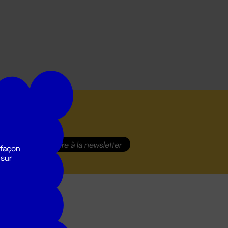
S'inscrire
à la newsletter
 façon
 sur