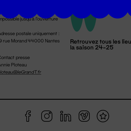
u lundi au vendredi 14h → 18h
 Accueil physique
mpossible jusqu'à l'ouverture
dresse postale uniquement :
19 rue Morand 44000 Nantes
Retrouvez tous les lie
la saison 24-25
ontact presse
nnie Ploteau
loteau@leGrandT.fr