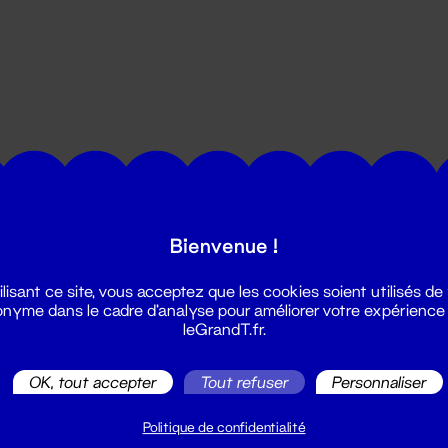
utes les actualités du Grand T :
Bienvenue !
ilisant ce site, vous acceptez que les cookies soient utilisés de
nyme dans le cadre d'analyse pour améliorer votre expérience
leGrandT.fr.
OK, tout accepter
Tout refuser
Personnaliser
illetterie
2 51 88 25 25
Politique de confidentialité
illetterie@leGrandT.fr