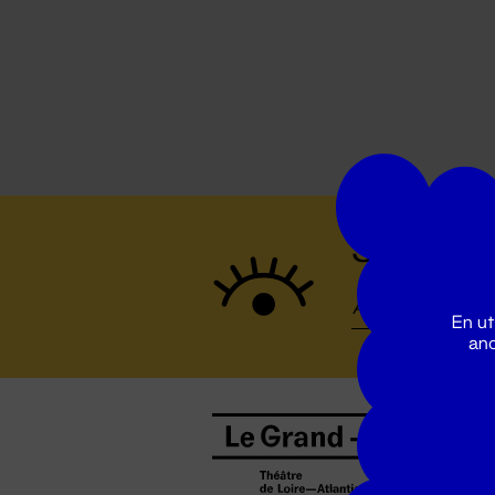
Suivez to
En ut
ano
B
0
b