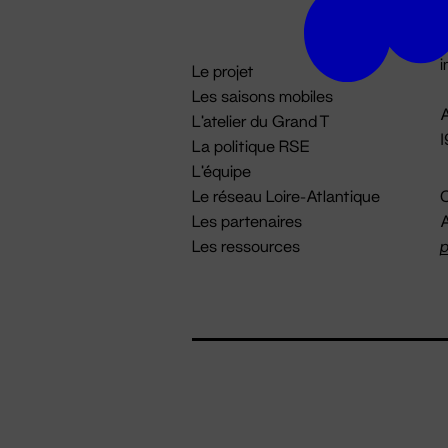
D

i
Le projet
Les saisons mobiles
A
L'atelier du Grand T
La politique RSE
L'équipe
Le réseau Loire-Atlantique
C
Les partenaires
A
Les ressources
p