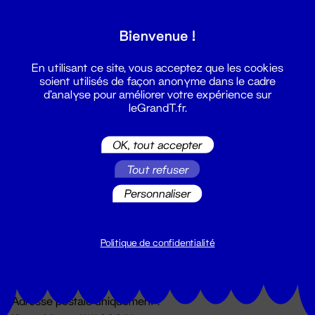
Grand T :
Bienvenue !
S'inscrire
En utilisant ce site, vous acceptez que les cookies
soient utilisés de façon anonyme dans le cadre
d'analyse pour améliorer votre expérience sur
leGrandT.fr.
OK, tout accepter
Tout refuser
Personnaliser
Billetterie
02 51 88 25 25
billetterie@leGrandT.fr
Politique de confidentialité
Du lundi au vendredi 14h → 18h
🚨 Accueil physique impossible jusqu'à l'ouverture
Adresse postale uniquement :