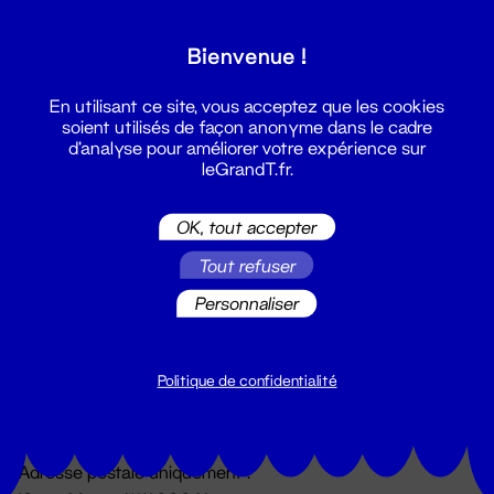
Grand T :
Bienvenue !
S'inscrire
En utilisant ce site, vous acceptez que les cookies
soient utilisés de façon anonyme dans le cadre
d'analyse pour améliorer votre expérience sur
leGrandT.fr.
OK, tout accepter
Tout refuser
Personnaliser
Billetterie
02 51 88 25 25
billetterie@leGrandT.fr
Politique de confidentialité
Du lundi au vendredi 14h → 18h
🚨 Accueil physique impossible jusqu'à l'ouverture
Adresse postale uniquement :