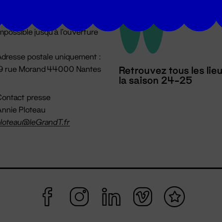
u lundi au vendredi 14h → 18h
 Accueil physique
mpossible jusqu'à l'ouverture
dresse postale uniquement :
19 rue Morand 44000 Nantes
Retrouvez tous les lie
la saison 24-25
ontact presse
nnie Ploteau
loteau@leGrandT.fr