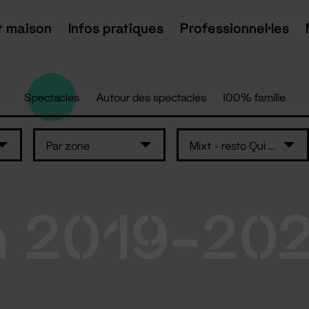
t maison
Infos pratiques
Professionnel·les
Spectacles
Autour des spectacles
100% famille
Par zone
Mixt - resto Qui Som
n 2019-20