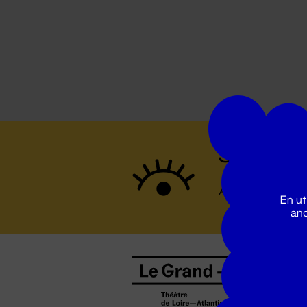
Suivez to
En ut
ano
B
0
b