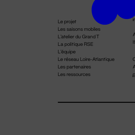
D

i
Le projet
Les saisons mobiles
A
L'atelier du Grand T
La politique RSE
L'équipe
Le réseau Loire-Atlantique
C
Les partenaires
A
Les ressources
p