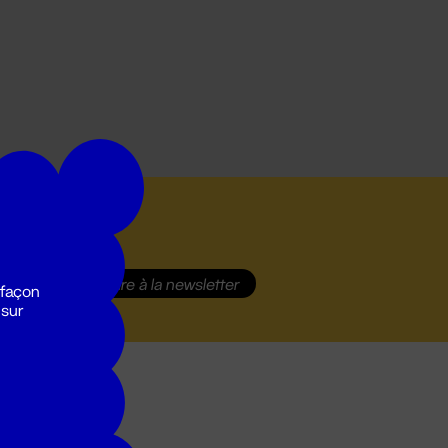
S'inscrire
à la newsletter
 façon
 sur