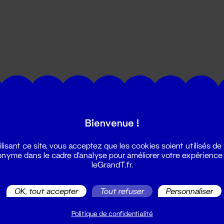
utes les actualités du Grand T :
Bienvenue !
ilisant ce site, vous acceptez que les cookies soient utilisés de
nyme dans le cadre d'analyse pour améliorer votre expérience
leGrandT.fr.
OK, tout accepter
Tout refuser
Personnaliser
illetterie
2 51 88 25 25
Politique de confidentialité
illetterie@leGrandT.fr