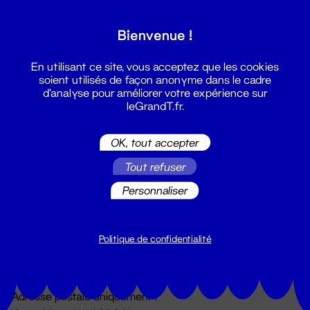
Grand T :
Bienvenue !
S'inscrire
En utilisant ce site, vous acceptez que les cookies
soient utilisés de façon anonyme dans le cadre
d'analyse pour améliorer votre expérience sur
leGrandT.fr.
OK, tout accepter
Tout refuser
Personnaliser
Billetterie
02 51 88 25 25
billetterie@leGrandT.fr
Politique de confidentialité
Du lundi au vendredi 14h → 18h
🚨 Accueil physique impossible jusqu'à l'ouverture
Adresse postale uniquement :