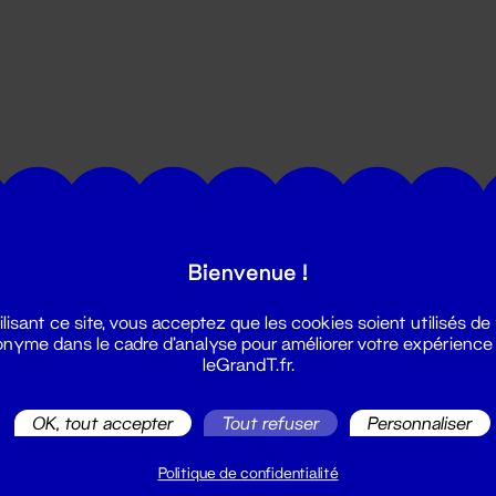
utes les actualités du Grand T :
Bienvenue !
ilisant ce site, vous acceptez que les cookies soient utilisés de
nyme dans le cadre d'analyse pour améliorer votre expérience
leGrandT.fr.
OK, tout accepter
Tout refuser
Personnaliser
illetterie
2 51 88 25 25
Politique de confidentialité
illetterie@leGrandT.fr