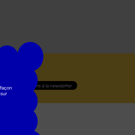
S'inscrire
à la newsletter
 façon
 sur