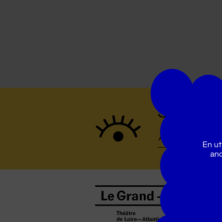
Suivez to
En ut
ano
B
0
b