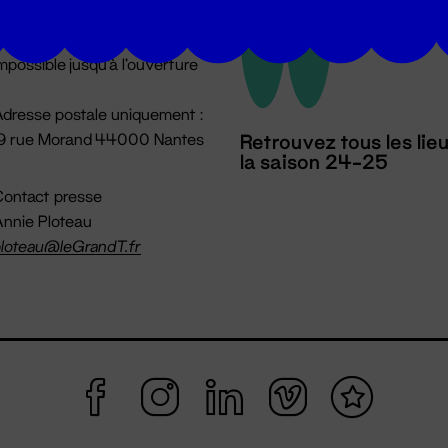
u lundi au vendredi 14h → 18h
 Accueil physique
mpossible jusqu'à l'ouverture
dresse postale uniquement :
19 rue Morand 44000 Nantes
Retrouvez tous les lie
la saison 24-25
ontact presse
nnie Ploteau
loteau@leGrandT.fr