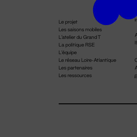
D

i
Le projet
Les saisons mobiles
A
L'atelier du Grand T
La politique RSE
L'équipe
Le réseau Loire-Atlantique
C
Les partenaires
A
Les ressources
p