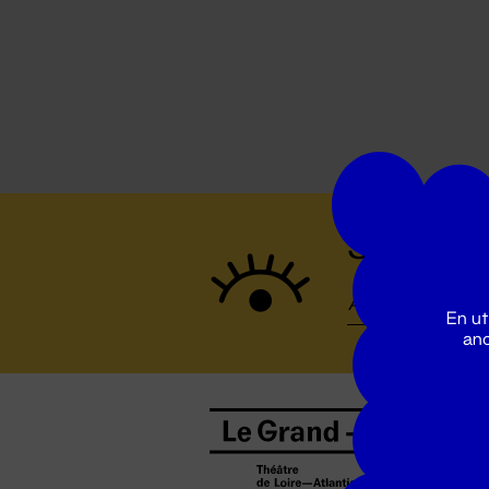
Suivez to
En ut
ano
B
0
b