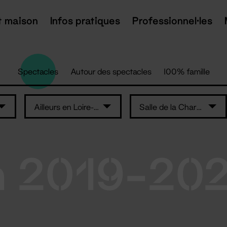
t maison
Infos pratiques
Professionnel·les
Spectacles
Autour des spectacles
100% famille
Ailleurs en Loire-Atlantique
Salle de la Charbonnière – Ancenis-Saint-Géréon
n 2019-20