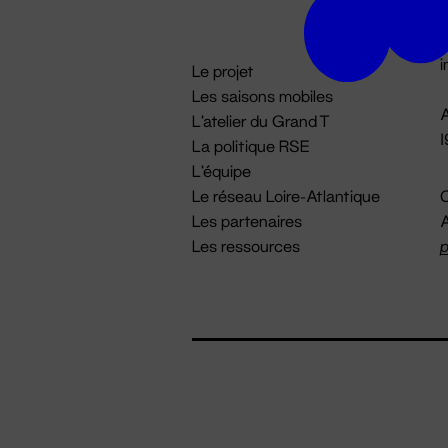
D

i
Le projet
Les saisons mobiles
A
L'atelier du Grand T
La politique RSE
L'équipe
Le réseau Loire-Atlantique
C
Les partenaires
A
Les ressources
p