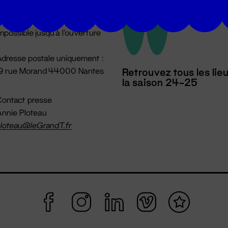
u lundi au vendredi 14h → 18h
 Accueil physique
mpossible jusqu'à l'ouverture
dresse postale uniquement :
19 rue Morand 44000 Nantes
Retrouvez tous les lie
la saison 24-25
ontact presse
nnie Ploteau
loteau@leGrandT.fr