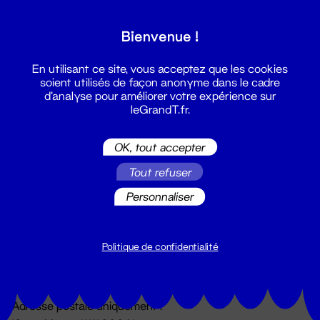
Grand T :
Bienvenue !
S'inscrire
En utilisant ce site, vous acceptez que les cookies
soient utilisés de façon anonyme dans le cadre
d'analyse pour améliorer votre expérience sur
leGrandT.fr.
OK, tout accepter
Tout refuser
Personnaliser
Billetterie
02 51 88 25 25
billetterie@leGrandT.fr
Politique de confidentialité
Du lundi au vendredi 14h → 18h
🚨 Accueil physique impossible jusqu'à l'ouverture
Adresse postale uniquement :