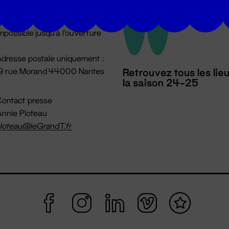
u lundi au vendredi 14h → 18h
 Accueil physique
mpossible jusqu'à l'ouverture
dresse postale uniquement :
19 rue Morand 44000 Nantes
Retrouvez tous les lie
la saison 24-25
ontact presse
nnie Ploteau
loteau@leGrandT.fr