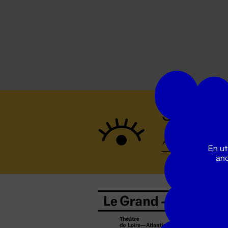
Suivez to
En ut
ano
B
0
b