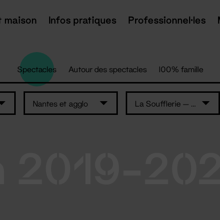
t maison
Infos pratiques
Professionnel·les
Spectacles
Autour des spectacles
100% famille
Nantes et agglo
La Soufflerie — L'Auditorium
n 2019-20