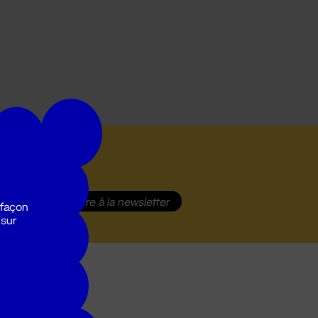
S'inscrire
à la newsletter
 façon
 sur