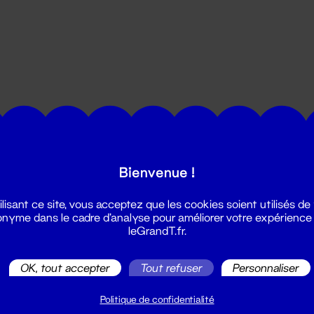
utes les actualités du Grand T :
Bienvenue !
ilisant ce site, vous acceptez que les cookies soient utilisés de
nyme dans le cadre d'analyse pour améliorer votre expérience
leGrandT.fr.
OK, tout accepter
Tout refuser
Personnaliser
illetterie
2 51 88 25 25
Politique de confidentialité
illetterie@leGrandT.fr