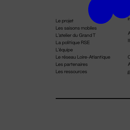
D

i
Le projet
Les saisons mobiles
A
L'atelier du Grand T
La politique RSE
L'équipe
Le réseau Loire-Atlantique
C
Les partenaires
A
Les ressources
p