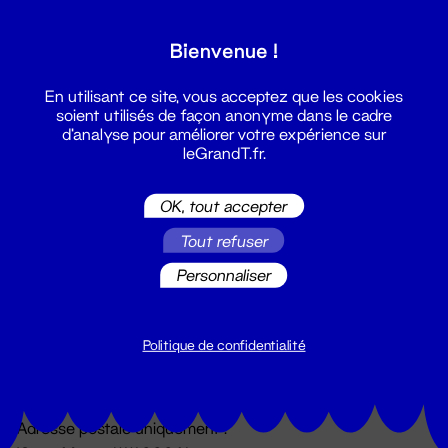
Grand T :
Bienvenue !
S'inscrire
En utilisant ce site, vous acceptez que les cookies
soient utilisés de façon anonyme dans le cadre
d'analyse pour améliorer votre expérience sur
leGrandT.fr.
OK, tout accepter
Tout refuser
Personnaliser
Billetterie
02 51 88 25 25
billetterie@leGrandT.fr
Politique de confidentialité
Du lundi au vendredi 14h → 18h
🚨 Accueil physique impossible jusqu'à l'ouverture
Adresse postale uniquement :